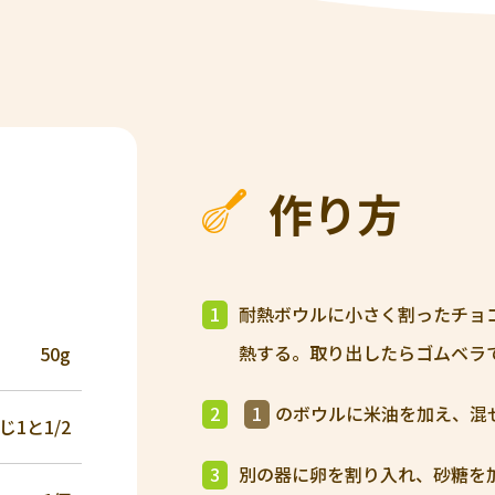
作り方
1
耐熱ボウルに⼩さく割ったチョコ
熱する。取り出したらゴムベラ
50g
2
1
のボウルに⽶油を加え、混
じ1と1/2
3
別の器に卵を割り⼊れ、砂糖を