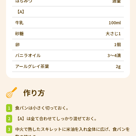
はちみつ
適量
【A】
牛乳
100ml
砂糖
大さじ1
卵
1個
バニラオイル
3～4滴
アールグレイ茶葉
2g
作り方
1
食パンは小さく切っておく。
2
【A】は全て合わせてしっかり混ぜておく。
3
中火で熱したスキレットに米油を入れ全体に広げ、食パンを