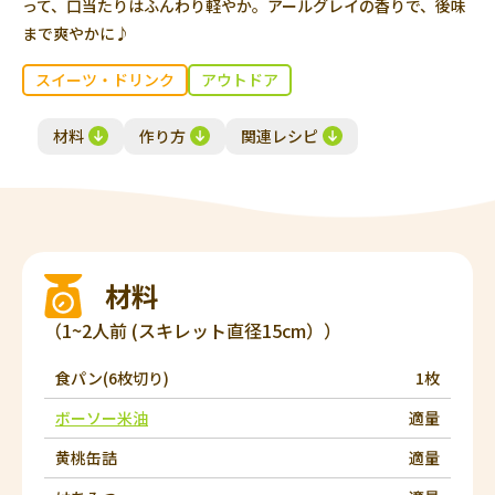
って、口当たりはふんわり軽やか。アールグレイの香りで、後味
まで爽やかに♪
スイーツ・ドリンク
アウトドア
材料
作り方
関連レシピ
材料
（1~2人前 (スキレット直径15cm））
食パン(6枚切り)
1枚
ボーソー米油
適量
黄桃缶詰
適量