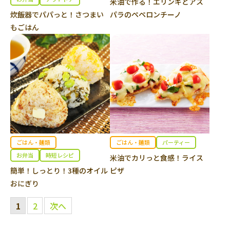
米油で作る！エリンギとアス
炊飯器でパパっと！さつまい
パラのペペロンチーノ
もごはん
ごはん・麺類
ごはん・麺類
パーティー
お弁当
時短レシピ
米油でカリっと食感！ライス
簡単！しっとり！3種のオイル
ピザ
おにぎり
1
2
次へ