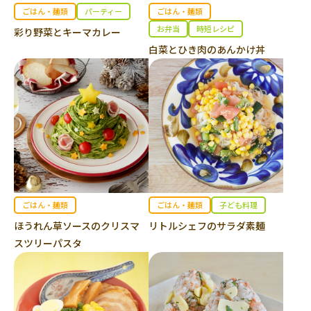
ごはん・麺類
パーティー
ごはん・麺類
お弁当
時短レシピ
彩り野菜とキーマカレー
白菜とひき肉のあんかけ丼
ごはん・麺類
ごはん・麺類
子ども料理
ほうれん草ソースのクリスマ
リトルシェフのサラダ素麺
スツリーパスタ