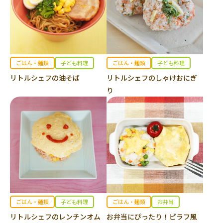
ごはん・麺類
子ども料理
ごはん・麺類
子ども料理
リトルシェフの油そば
リトルシェフのしゃけおにぎ
り
ごはん・麺類
子ども料理
ごはん・麺類
お弁当
リトルシェフのレンチンオム
お弁当にぴったり！ピラフ風