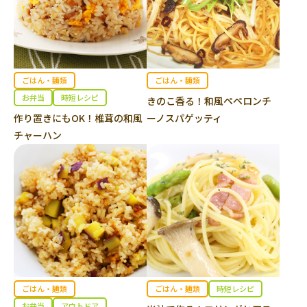
ごはん・麺類
ごはん・麺類
お弁当
時短レシピ
きのこ香る！和風ペペロンチ
作り置きにもOK！椎茸の和風
ーノスパゲッティ
チャーハン
ごはん・麺類
ごはん・麺類
時短レシピ
お弁当
アウトドア