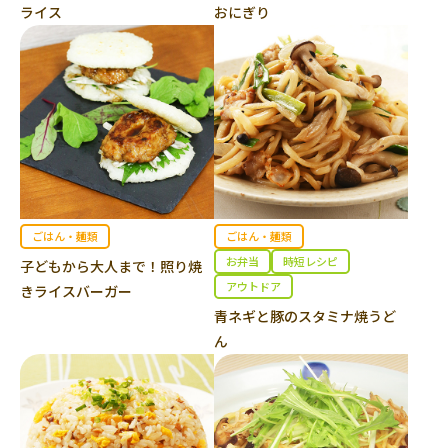
ライス
おにぎり
ごはん・麺類
ごはん・麺類
お弁当
時短レシピ
子どもから大人まで！照り焼
アウトドア
きライスバーガー
青ネギと豚のスタミナ焼うど
ん