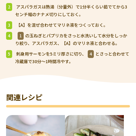
2
アスパラガスは熱湯（分量外）で1分半くらい茹でてから3
センチ幅のナナメ切りにしておく。
3
【A】を混ぜ合わせてマリネ液をつくっておく。
4
1
の玉ねぎとパプリカをさっと水洗いして水分をしっか
り絞り、アスパラガス、【A】のマリネ液と合わせる。
5
刺身用サーモンを5ミリ厚さに切り、
4
とさっと合わせて
冷蔵庫で30分～1時間冷やす。
関連レシピ