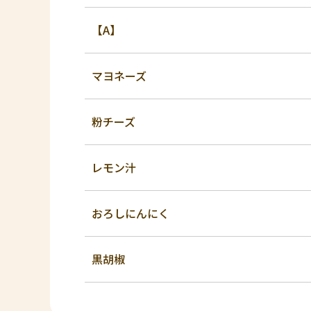
【A】
マヨネーズ
粉チーズ
レモン汁
おろしにんにく
黒胡椒