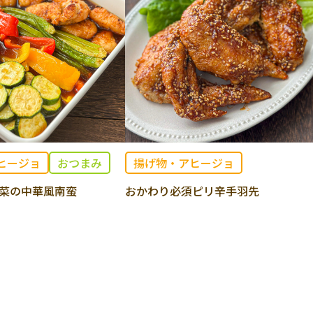
ヒージョ
おつまみ
揚げ物・アヒージョ
菜の中華風南蛮
おかわり必須ピリ辛手羽先