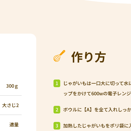
作り方
1
じゃがいもは一口大に切って水
300ｇ
ップをかけて600wの電子レン
大さじ2
2
ボウルに【A】を全て入れしっ
適量
3
加熱したじゃがいもをポリ袋に