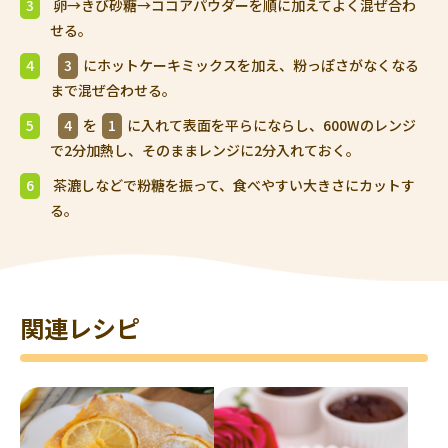
3
卵→きび砂糖→ココアパウダーを順に加えてよく混ぜ合わ
せる。
4
3
にホットケーキミックスを加え、粉っぽさがなくなる
まで混ぜ合わせる。
5
4
を
1
に入れて表面を平らにならし、600Wのレンジ
で2分加熱し、そのままレンジに2分入れておく。
6
茶漉しなどで粉糖を振って、食べやすい大きさにカットす
る。
関連レシピ