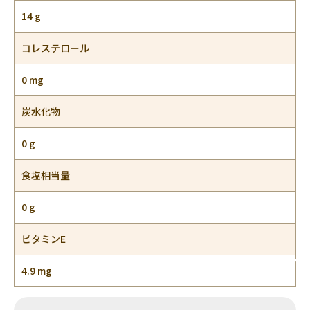
14 g
コレステロール
0 mg
炭水化物
0 g
食塩相当量
0 g
ビタミンE
4.9 mg