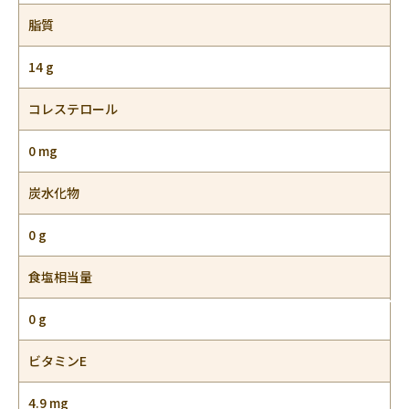
脂質
14 g
コレステロール
0 mg
炭水化物
0 g
食塩相当量
0 g
ビタミンE
4.9 mg