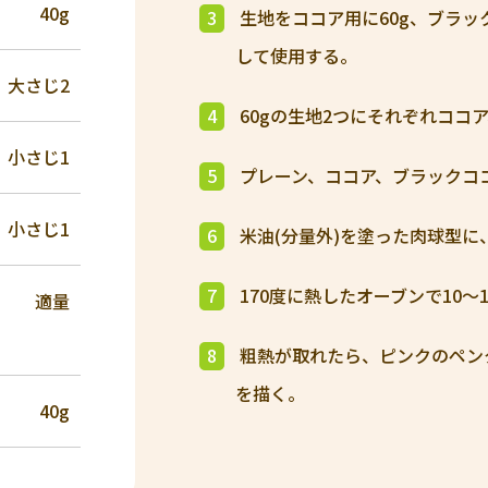
40g
3
生地をココア用に60g、ブラッ
して使用する。
大さじ2
4
60gの生地2つにそれぞれココ
小さじ1
5
プレーン、ココア、ブラックコ
小さじ1
6
米油(分量外)を塗った肉球型に
7
170度に熱したオーブンで10～
適量
8
粗熱が取れたら、ピンクのペン
を描く。
40g